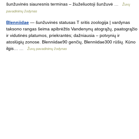
šunžuvinės siauresnis terminas – žiuželiuotoji šunžuvė …
Žuvų
pavadinimų žodynas
Blenniidae
— šunžuvinės statusas T sritis zoologija | vardynas
taksono rangas šeima apibrėžtis Vandenynų atogrąžų, paatogrąžio
ir vidutinės platumos, priekrantės; dažniausia – potvynių ir
atoslūgių zonose. Blenniidae90 genčių, Blenniidae300 rūšių. Kūno
ilgis… …
Žuvų pavadinimų žodynas