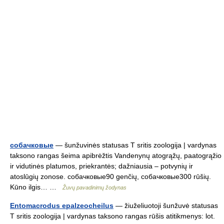
собачковые
— šunžuvinės statusas T sritis zoologija | vardynas
taksono rangas šeima apibrėžtis Vandenynų atogrąžų, paatogrąžio
ir vidutinės platumos, priekrantės; dažniausia – potvynių ir
atoslūgių zonose. собачковые90 genčių, собачковые300 rūšių.
Kūno ilgis… …
Žuvų pavadinimų žodynas
Entomacrodus epalzeocheilus
— žiuželiuotoji šunžuvė statusas
T sritis zoologija | vardynas taksono rangas rūšis atitikmenys: lot.