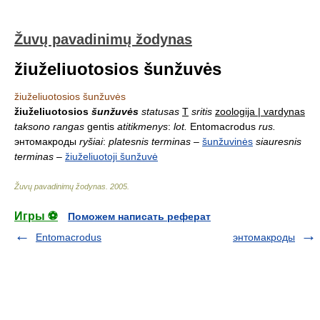
Žuvų pavadinimų žodynas
žiuželiuotosios šunžuvės
žiuželiuotosios šunžuvės
žiuželiuotosios
šunžuvės
statusas
T
sritis
zoologija | vardynas
taksono rangas
gentis
atitikmenys
:
lot.
Entomacrodus
rus.
энтомакроды
ryšiai
:
platesnis terminas
–
šunžuvinės
siauresnis
terminas
–
žiuželiuotoji šunžuvė
Žuvų pavadinimų žodynas
.
2005
.
Игры ⚽
Поможем написать реферат
Entomacrodus
энтомакроды