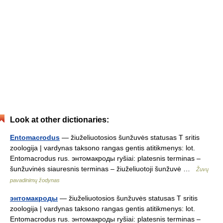
Look at other dictionaries:
Entomacrodus
— žiuželiuotosios šunžuvės statusas T sritis
zoologija | vardynas taksono rangas gentis atitikmenys: lot.
Entomacrodus rus. энтомакроды ryšiai: platesnis terminas –
šunžuvinės siauresnis terminas – žiuželiuotoji šunžuvė …
Žuvų
pavadinimų žodynas
энтомакроды
— žiuželiuotosios šunžuvės statusas T sritis
zoologija | vardynas taksono rangas gentis atitikmenys: lot.
Entomacrodus rus. энтомакроды ryšiai: platesnis terminas –