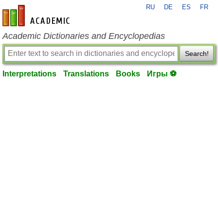
RU
DE
ES
FR
en-academic.com
Academic Dictionaries and Encyclopedias
Search!
Interpretations
Translations
Books
Игры ⚽