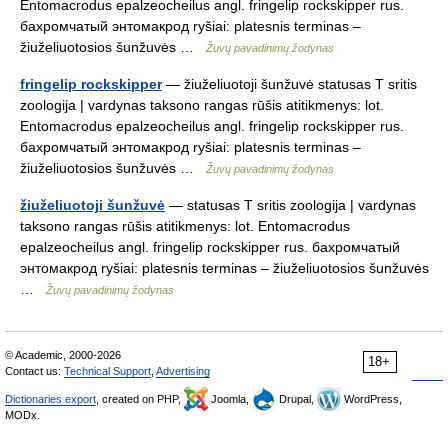
Entomacrodus epalzeocheilus angl. fringelip rockskipper rus.
бахромчатый энтомакрод ryšiai: platesnis terminas –
žiuželiuotosios šunžuvės …
Žuvų pavadinimų žodynas
fringelip rockskipper
— žiuželiuotoji šunžuvė statusas T sritis
zoologija | vardynas taksono rangas rūšis atitikmenys: lot.
Entomacrodus epalzeocheilus angl. fringelip rockskipper rus.
бахромчатый энтомакрод ryšiai: platesnis terminas –
žiuželiuotosios šunžuvės …
Žuvų pavadinimų žodynas
žiuželiuotoji šunžuvė
— statusas T sritis zoologija | vardynas
taksono rangas rūšis atitikmenys: lot. Entomacrodus
epalzeocheilus angl. fringelip rockskipper rus. бахромчатый
энтомакрод ryšiai: platesnis terminas – žiuželiuotosios šunžuvės
…
Žuvų pavadinimų žodynas
© Academic, 2000-2026
18+
Contact us:
Technical Support
,
Advertising
Dictionaries export
, created on PHP,
Joomla,
Drupal,
WordPress,
MODx.