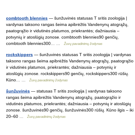
combtooth blennies
— šunžuvinės statusas T sritis zoologija |
vardynas taksono rangas šeima apibrėžtis Vandenynų atogrąžų,
paatogrąžio ir vidutinės platumos, priekrantės; dažniausia –
potvynių ir atoslūgių zonose. combtooth blennies90 genčių,
combtooth blennies300… …
Žuvų pavadinimų žodynas
rockskippers
— šunžuvinės statusas T sritis zoologija | vardynas
taksono rangas šeima apibrėžtis Vandenynų atogrąžų, paatogrąžio
ir vidutinės platumos, priekrantės; dažniausia – potvynių ir
atoslūgių zonose. rockskippers90 genčių, rockskippers300 rūšių.
Kūno… …
Žuvų pavadinimų žodynas
šunžuvinės
— statusas T sritis zoologija | vardynas taksono
rangas šeima apibrėžtis Vandenynų atogrąžų, paatogrąžio ir
vidutinės platumos, priekrantės; dažniausia – potvynių ir atoslūgių
zonose. šunžuvinės90 genčių, šunžuvinės300 rūšių. Kūno ilgis – iki
20–60 …
Žuvų pavadinimų žodynas